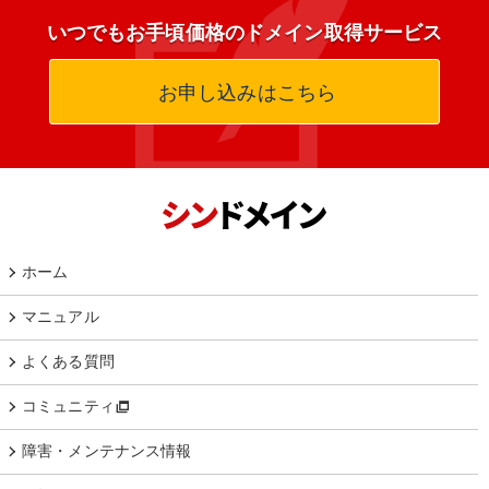
いつでもお手頃価格のドメイン取得サービス
お申し込みはこちら
ホーム
マニュアル
よくある質問
コミュニティ
障害・メンテナンス情報