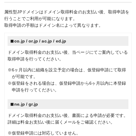
属性型JPドメインはドメイン取得料金のお支払い後、取得申請を
行うことでご利用が可能になります。
取得申請の手順はドメイン名によって異なります。
co.jp / or.jp / ac.jp / ed.jp
ドメイン取得料金のお支払い後、当ページにてご案内している
取得申請を行ってください。
※6ヶ月以内に組織を設立予定の場合は、仮登録申請にて取得
が可能です。
※仮登録をされる場合は、仮登録申請から6ヶ月以内に本登録
申請を行ってください。
ne.jp / gr.jp
ドメイン取得料金のお支払い後、書面による申請が必要です。
詳細は料金お支払い後に届くメールをご確認ください。
※仮登録申請には対応していません。