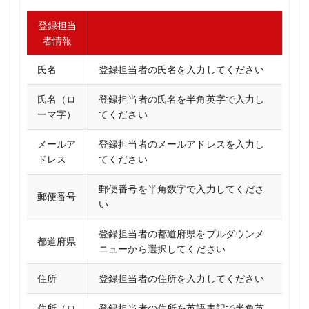
登録担当
者情報
氏名
登録担当者の氏名を入力してください
氏名（ロ
登録担当者の氏名を半角英字で入力し
ーマ字）
てください
メールア
登録担当者のメールアドレスを入力し
ドレス
てください
郵便番号を半角数字で入力してくださ
郵便番号
い
登録担当者の都道府県をプルダウンメ
都道府県
ニューから選択してください
住所
登録担当者の住所を入力してください
住所（ロ
登録担当者の住所を英語表記で半角英