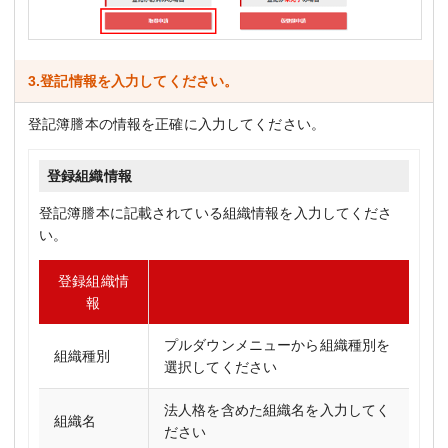
3.登記情報を入力してください。
登記簿謄本の情報を正確に入力してください。
登録組織情報
登記簿謄本に記載されている組織情報を入力してくださ
い。
登録組織情
報
プルダウンメニューから組織種別を
組織種別
選択してください
法人格を含めた組織名を入力してく
組織名
ださい