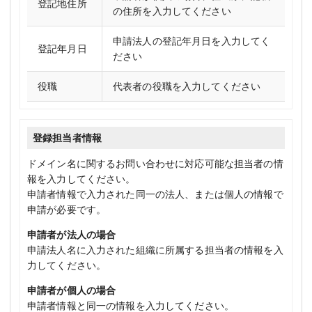
登記地住所
の住所を入力してください
申請法人の登記年月日を入力してく
登記年月日
ださい
役職
代表者の役職を入力してください
登録担当者情報
ドメイン名に関するお問い合わせに対応可能な担当者の情
報を入力してください。
申請者情報で入力された同一の法人、または個人の情報で
申請が必要です。
申請者が法人の場合
申請法人名に入力された組織に所属する担当者の情報を入
力してください。
申請者が個人の場合
申請者情報と同一の情報を入力してください。