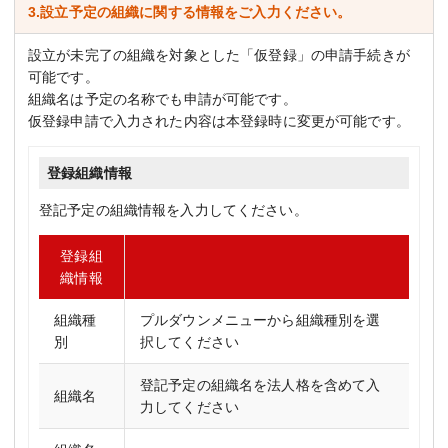
3.設立予定の組織に関する情報をご入力ください。
設立が未完了の組織を対象とした「仮登録」の申請手続きが
可能です。
組織名は予定の名称でも申請が可能です。
仮登録申請で入力された内容は本登録時に変更が可能です。
登録組織情報
登記予定の組織情報を入力してください。
登録組
織情報
組織種
プルダウンメニューから組織種別を選
別
択してください
登記予定の組織名を法人格を含めて入
組織名
力してください