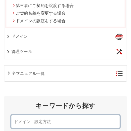
第三者にご契約を譲渡する場合
ご契約名義を変更する場合
ドメインの譲渡をする場合
ドメイン
管理ツール
全マニュアル一覧
キーワードから探す