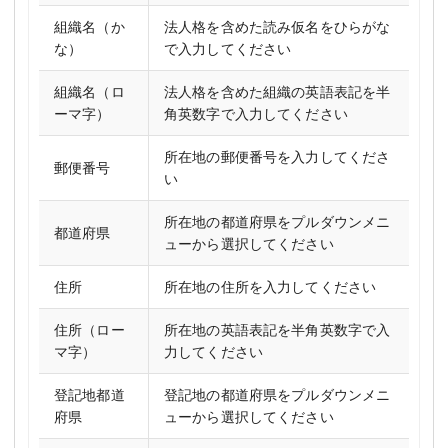
組織名（か
法人格を含めた読み仮名をひらがな
な）
で入力してください
組織名（ロ
法人格を含めた組織の英語表記を半
ーマ字）
角英数字で入力してください
所在地の郵便番号を入力してくださ
郵便番号
い
所在地の都道府県をプルダウンメニ
都道府県
ューから選択してください
住所
所在地の住所を入力してください
住所（ロー
所在地の英語表記を半角英数字で入
マ字）
力してください
登記地都道
登記地の都道府県をプルダウンメニ
府県
ューから選択してください