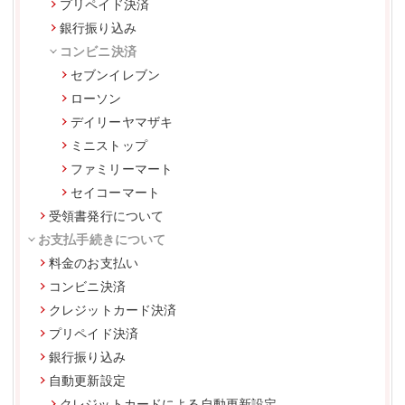
プリペイド決済
銀行振り込み
コンビニ決済
セブンイレブン
ローソン
デイリーヤマザキ
ミニストップ
ファミリーマート
セイコーマート
受領書発行について
お支払手続きについて
料金のお支払い
コンビニ決済
クレジットカード決済
プリペイド決済
銀行振り込み
自動更新設定
クレジットカードによる自動更新設定